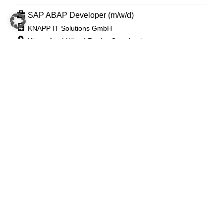
SAP ABAP Developer (m/w/d)
KNAPP IT Solutions GmbH
Klagenfurt | Wien | Raaba-Grambach
Vollzeit
SAP EWM Senior Consultant für Logistikprojekte
(m/w/d)
KNAPP IT Solutions GmbH
Wien | Klagenfurt | Raaba-Grambach
Vollzeit
Software Consultant Intralogistik (m/w/d)
KNAPP Systemintegration GmbH
Raaba | Hart bei Graz | Leoben
Vollzeit
Software Entwickler WMS (m/w/d)