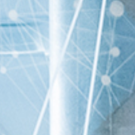
Events
News