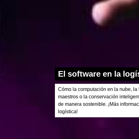
El software en la log
Cómo la computación en la nube, la I
maestros o la conservación inteligent
de manera sostenible. ¡Más informac
logística!