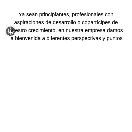
Ya sean principiantes, profesionales con
aspiraciones de desarrollo o copartícipes de
nuestro crecimiento, en nuestra empresa damos
la bienvenida a diferentes perspectivas y puntos
de vista porque pensamos que es aquí donde
nace una visión global y visionaria. Somos todos
diferentes, sin embargo, tenemos algo en
común: nos apasiona lo que hacemos. Nuestra
diversidad nos caracteriza y es la clave de
nuestro éxito. Necesitamos innovadores,
creativos, diseñadores del futuro y mentes
ingeniosas porque nuestros empleados
contribuyen de forma significativa al éxito de
nuestra empresa en diferentes áreas y con
distintas trayectorias
.