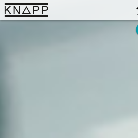
Ir
al
contenido
Soluciones
Empresa
Conocimiento
Carrera