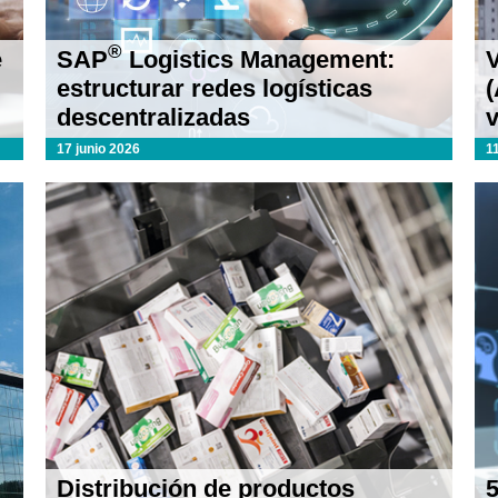
®
e
SAP
Logistics Management:
estructurar redes logísticas
(
descentralizadas
v
17 junio 2026
1
Distribución de productos
5