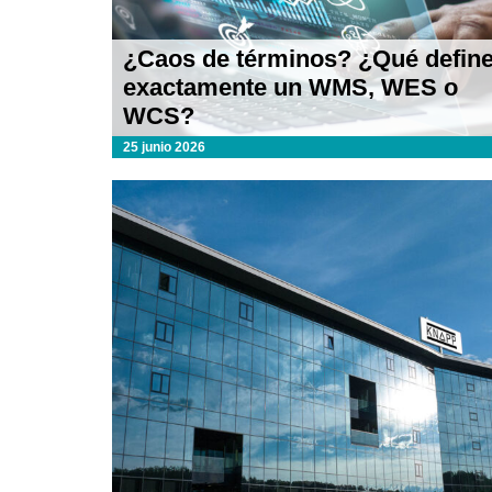
¿Caos de términos? ¿Qué defin
exactamente un WMS, WES o
WCS?
25 junio 2026