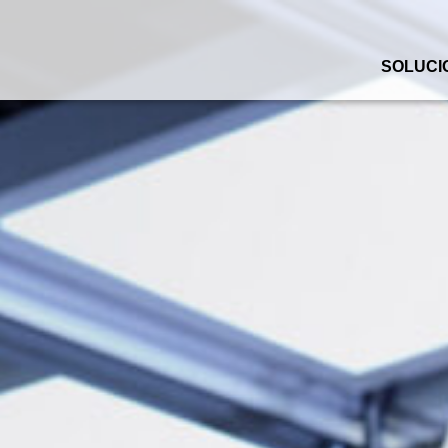
SOLUCI
ta general
Vista general
ftware de cadena
Software de gestión de
almacenes
ótica e IA
Software de gestión de
stemas automatizados de
transporte
macenamiento
Plataformas logísticas
omáticos de preparación
stos de trabajo y
paración sin documentos