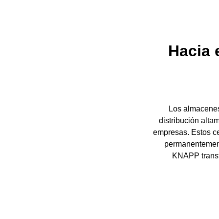
Hacia 
Los almacenes
distribución alta
empresas. Estos c
permanentemente
KNAPP transfo