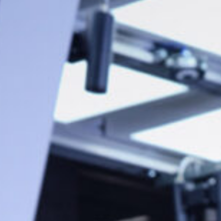
Al
aut
Sis
aut
Sis
Sis
ma
Con
ma