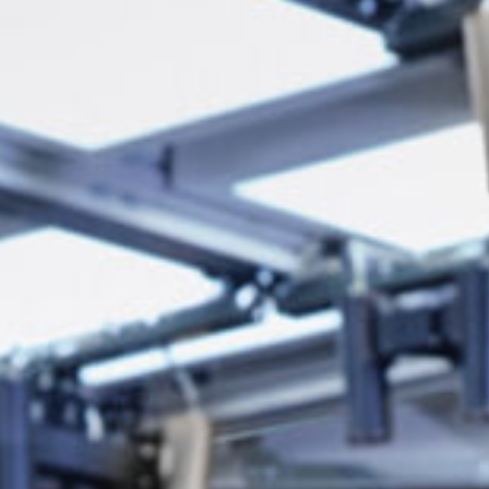
macenamiento
omatizado de palets
temas de guiado
omático
temas de clasificación
temas de transporte y
nipulación
trol de calidad y datos
estros