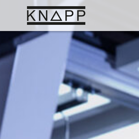
Ir
al
contenido
Vis
So
Rob
Si
al
Aut
Pue
pre