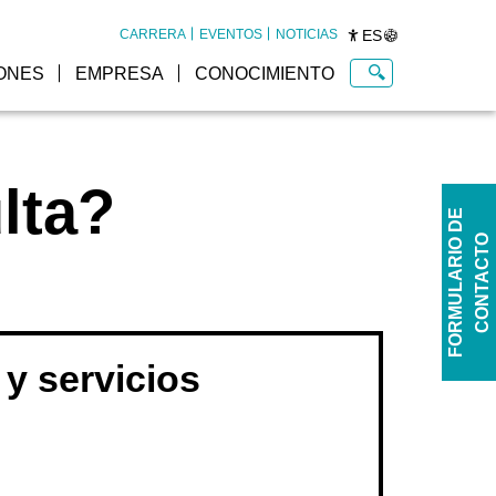
ES
CARRERA
EVENTOS
NOTICIAS
ONES
EMPRESA
CONOCIMIENTO
lta?
F
O
R
M
U
L
A
R
I
O
D
E
C
O
N
T
A
C
T
O
y servicios