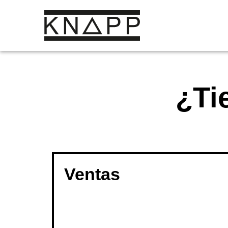
Ir
al
contenido
¿Ti
Ventas