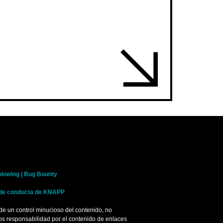
blowing |
Bug Bounty
de conducta de KNAPP
de un control minucioso del contenido, no
s responsabilidad por el contenido de enlaces