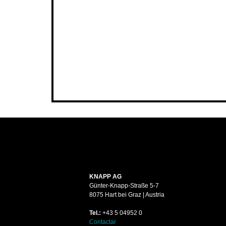
KNAPP AG
Günter-Knapp-Straße 5-7
8075 Hart bei Graz | Austria
Tel.:
+43 5 04952 0
Contactar