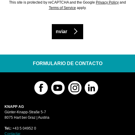
This site is protected by reCAPTCHA and the Google
Privacy Policy
and
Terms of Service
apply.
nviar
FORMULARIO DE CONTACTO
KNAPP AG
Günter-Knapp-Straße 5-7
8075 Hart bei Graz | Austria
Tel.:
+43 5 04952 0
Contactar