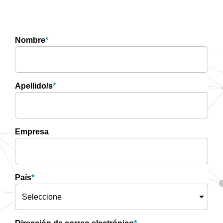
Eventos
Nombre
Noticias
*
Apellido/s
*
Empresa
País
*