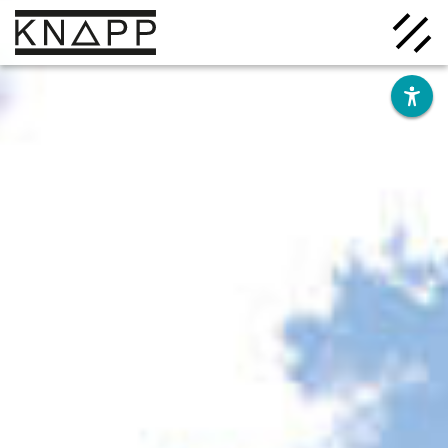
Ir
al
contenido
Soluciones
Empresa
Conocimiento
Carrera