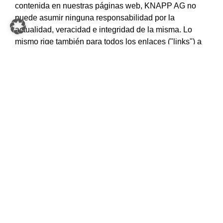
contenida en nuestras páginas web, KNAPP AG no
puede asumir ninguna responsabilidad por la
actualidad, veracidad e integridad de la misma. Lo
mismo rige también para todos los enlaces ("links") a
los cuales se remite directa o indirectamente en esta
página web. KNAPP AG no responde por el contenido
de una página a la cual se acceda a través de dichos
enlaces.
En ningún caso, KNAPP AG se podrá responsabilizar
de daños de cualquier clase que sean causados por el
uso o en relación con el uso de la información
facilitada en este lugar, independientemente de si se
trata de daños directos o indirectos o daños
consecuenciales, incluida la pérdida de beneficios, o
daños causados por la pérdida de datos.
Nos reservamos el derecho de modificar sin previo
aviso la información contenida en esta página. Todas