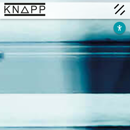
Ir
al
contenido
Soluciones
Empresa
Conocimiento
Carrera