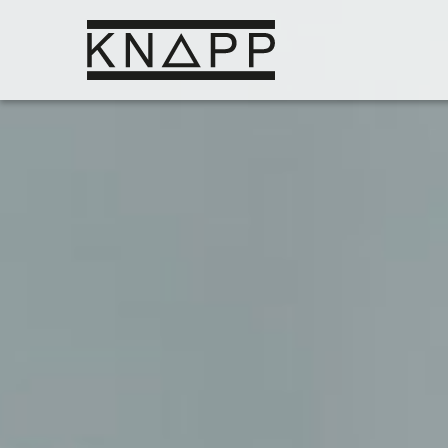
Ir
al
contenido