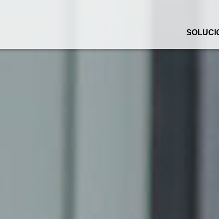
SOLUCI
Healthcare
Fashion
Retail
Food Retail
Industry
Wholesale