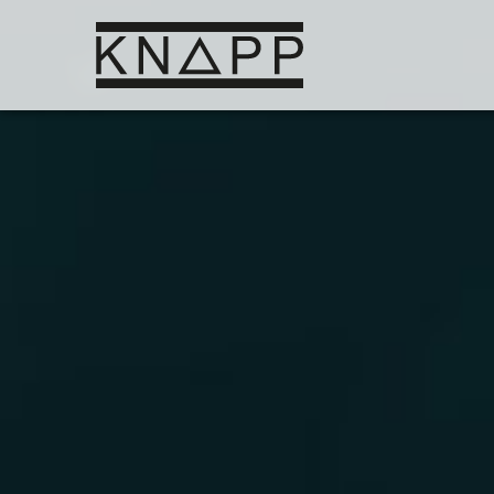
Ir
al
contenido