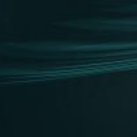
n
tos