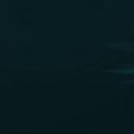
Almacenamiento
automatizado de palets
Sistemas de guiado
automático
Sistemas de clasificació
Sistemas de transporte y
manipulación
Control de calidad y da
maestros