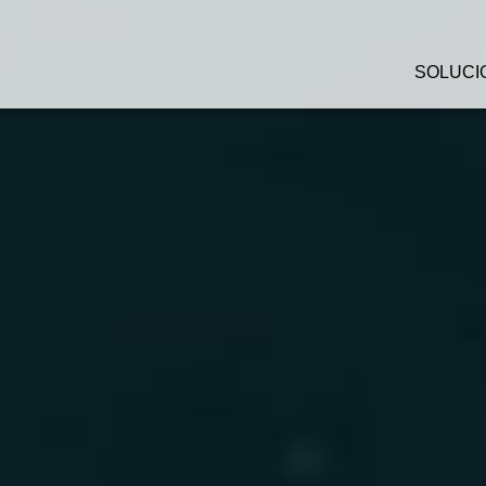
SOLUCI
Vista general
Software de cadena
Robótica e IA
Sistemas automatizados
almacenamiento
Automáticos de preparac
Puestos de trabajo y
preparación sin documen