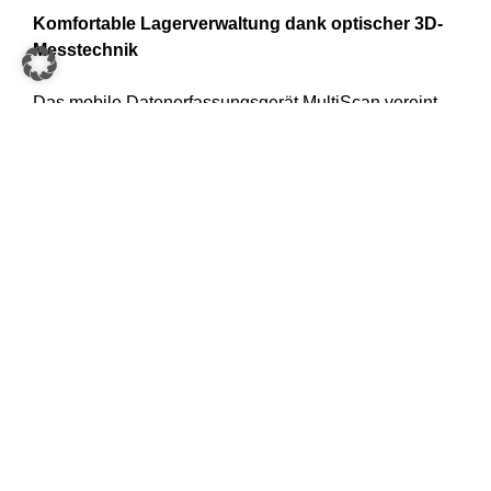
Komfortable Lagerverwaltung dank optischer 3D-
Messtechnik
Das mobile Datenerfassungsgerät MultiScan vereint
eine intuitive Bedienweise mit bester Übersicht und
Vollständigkeit der Artikelstammdaten – einfach an die
bestehende Logistik-Systemlandschaft anbindbar.