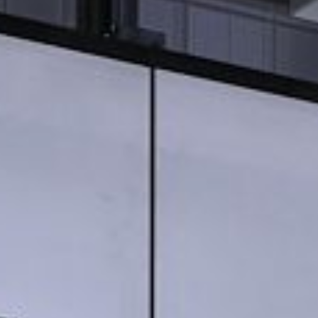
Events
News