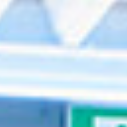
Events
News