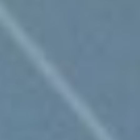
Events
News