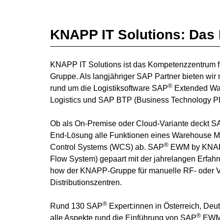
KNAPP IT Solutions: Das 
KNAPP IT Solutions ist das Kompetenzzentrum 
Gruppe. Als langjähriger
SAP Partner
bieten wir 
®
rund um die Logistiksoftware SAP
Extended Wa
Logistics und SAP BTP (Business Technology Pl
Ob als On-Premise oder
Cloud-Variante
deckt S
End-Lösung alle Funktionen eines Warehouse
®
Control Systems (WCS) ab. SAP
EWM by KNAPP
Flow System) gepaart mit der jahrelangen Erfa
how der KNAPP-Gruppe für manuelle RF- oder Vo
Distributionszentren.
®
Rund 130 SAP
Expert:innen in Österreich, De
®
alle Aspekte rund die
Einführung von SAP
EW