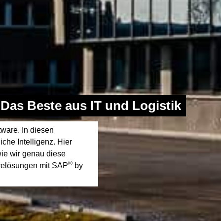
Das Beste aus IT und Logistik
tware. In diesen
che Intelligenz. Hier
ie wir genau diese
®
warelösungen mit SAP
by