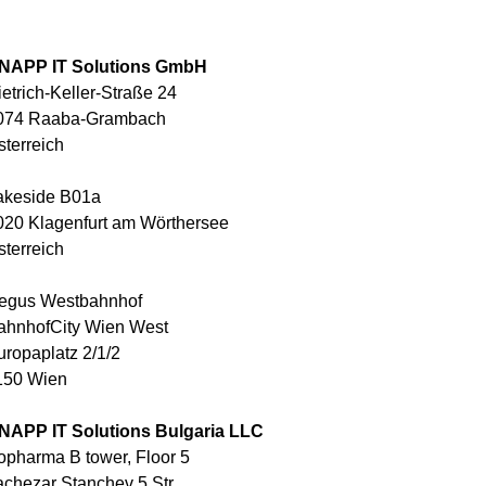
NAPP IT Solutions GmbH
ietrich-Keller-Straße 24
074 Raaba-Grambach
sterreich
akeside B01a
020 Klagenfurt am Wörthersee
sterreich
egus Westbahnhof
ahnhofCity Wien West
uropaplatz 2/1/2
150 Wien
NAPP IT Solutions Bulgaria LLC
opharma B tower, Floor 5
achezar Stanchev 5 Str.