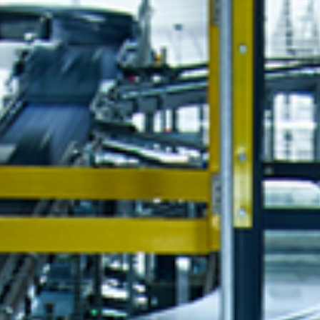
Events
News