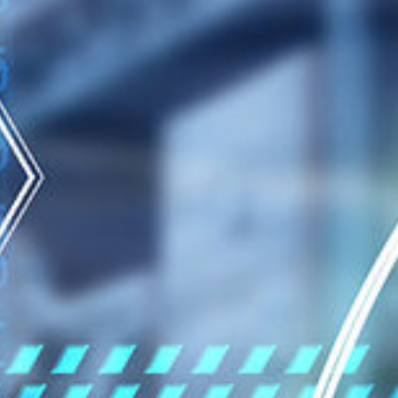
Aut
Pal
Fah
Tr
Sor
Fö
Ha
Qua
St