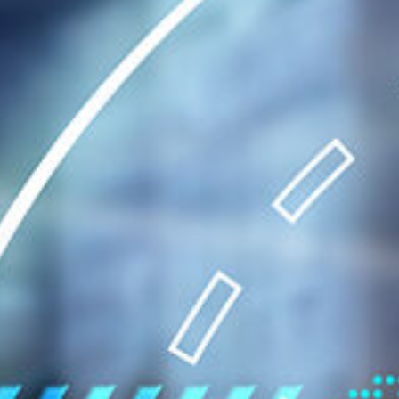
omatisierte
Supervision and
ettenlagersysteme
Optimization
rerlose
ansportsysteme
tiersysteme
rdersysteme und
ndhabung
litätssicherung und
ammdaten