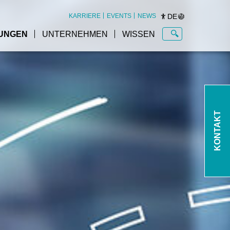
DE
KARRIERE
EVENTS
NEWS
UNGEN
UNTERNEHMEN
WISSEN
re
Warehouse Management
System (WMS) im
KONTAKT
Überblick
t
KiSoft WMS
SAP EWM by KNAPP
SAP EWM Service by
em
KNAPP