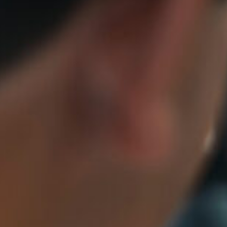
omatisierte
Supervision and
ettenlagersysteme
Optimization
rerlose
ansportsysteme
tiersysteme
rdersysteme und
ndhabung
litätssicherung und
ammdaten