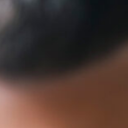
Aut
Pal
Fah
Tr
Sor
Fö
Ha
Qua
St