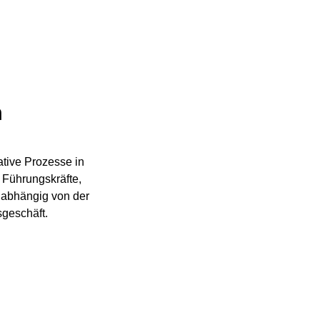
m
tive Prozesse in
t Führungskräfte,
unabhängig von der
sgeschäft.