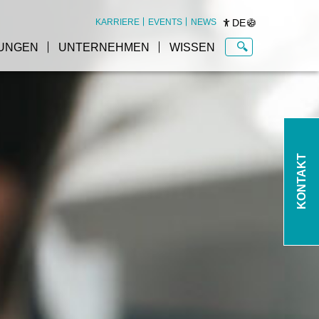
DE
KARRIERE
EVENTS
NEWS
UNGEN
UNTERNEHMEN
WISSEN
re
Supervision and
Optimization im Überblick
KONTAKT
KiSoft SCADA
KiSoft Analytics
KiSoft CMMS
Intelligentes
em
Ressourcenmanagement