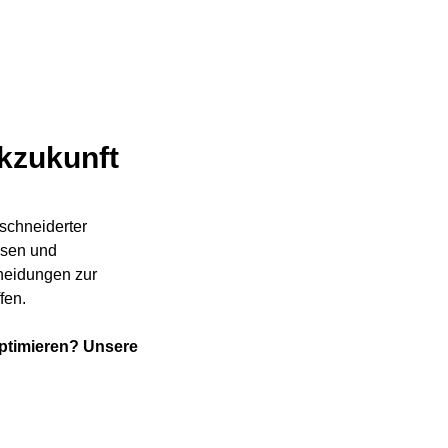
ikzukunft
schneiderter
ssen und
cheidungen zur
fen.
optimieren?
Unsere