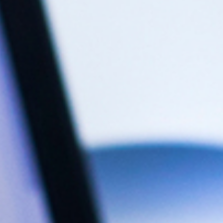
Aut
Pal
Fah
Tr
Sor
Fö
Ha
Qua
St