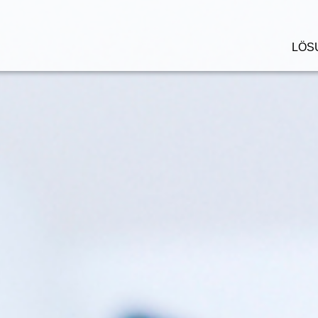
LÖS
hnologien im Überblick
Supply Chain Software i
Überblick
pply Chain Software
Lagerverwaltungs­softwa
otik & KI
Transport­management
tomatische Lagersysteme
Software
Software Plattformen
mmissionierautomaten
re-zur-Person und
mmissionieren