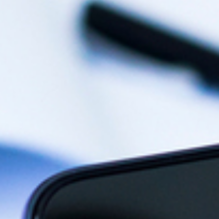
omatisierte
ettenlagersysteme
rerlose
ansportsysteme
tiersysteme
rdersysteme und
ndhabung
litätssicherung und
ammdaten