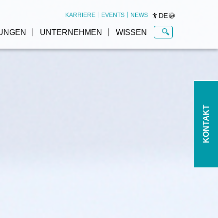
DE
KARRIERE
EVENTS
NEWS
UNGEN
UNTERNEHMEN
WISSEN
m
Software Plattformen im
Überblick
KONTAKT
re
KiSoft
KNAPP Brain
SAP by KNAPP