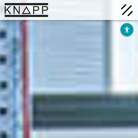
Ir
al
contenido
Soluciones
Empresa
Conocimiento
Carrera