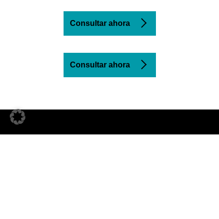
Consultar ahora
Consultar ahora
Tecnología punta– ¡Nuestro
robot AMR para el transporte
containers lo convencerá!