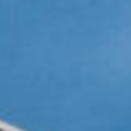
Events
News