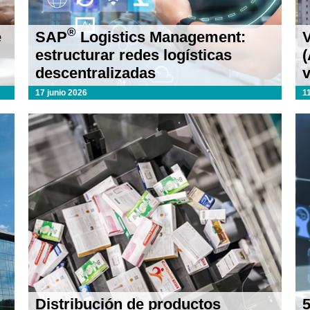
®
e
SAP
Logistics Management:
estructurar redes logísticas
(
descentralizadas
v
17 junio 2026
1
Distribución de productos
5