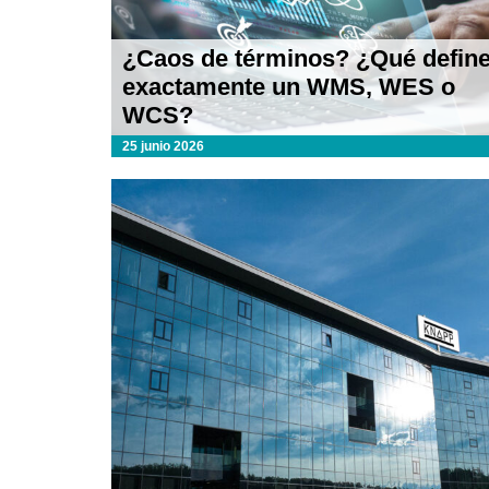
¿Caos de términos? ¿Qué defin
exactamente un WMS, WES o
WCS?
25 junio 2026