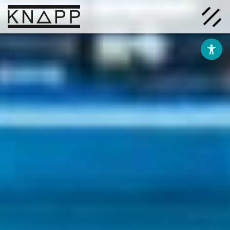
Ir
al
contenido
Soluciones
Empresa
Conocimiento
Carrera