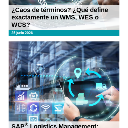
¿Caos de términos? ¿Qué define
exactamente un WMS, WES o
WCS?
25 junio 2026
®
SAP
Logistics Management: