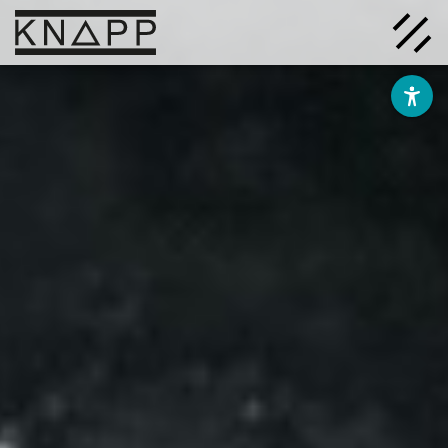
Ir
al
contenido
Soluciones
Empresa
Conocimiento
Carrera