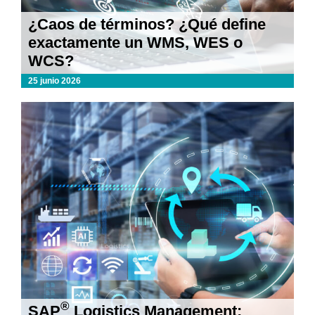
¿Caos de términos? ¿Qué define
exactamente un WMS, WES o
WCS?
25 junio 2026
®
SAP
Logistics Management: