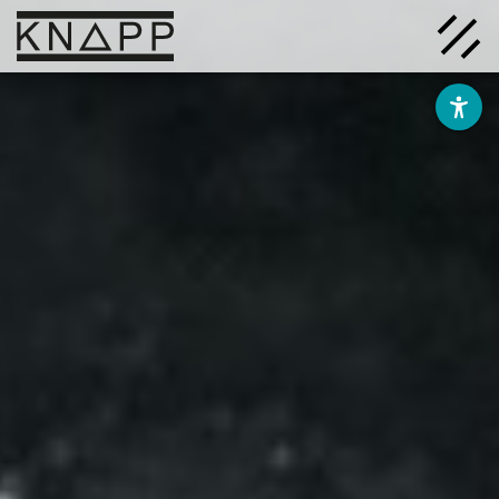
Ir
al
contenido
Soluciones
Empresa
Conocimiento
Carrera