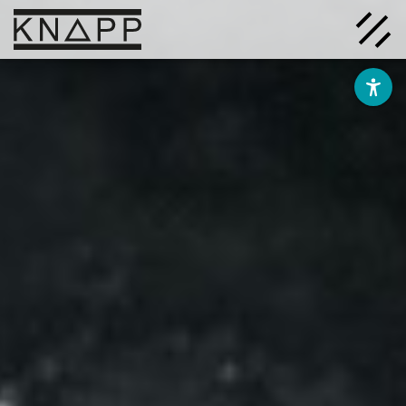
Afficher
le
contenu
Solutions
Entreprise
Savoir
Carrière