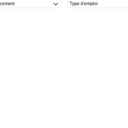
cement
Type d'emploi
tant.e- site de
KNAPP France SAS
l Confirmé - site de
KNAPP France SAS
l référent.e (Senior)
KNAPP France SAS