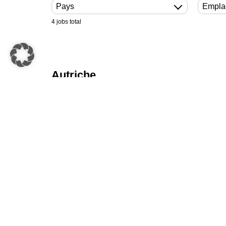
Pays
Empla
4 jobs total
Autriche
France
Technicien.ne de maintenance résident.e débu
Montereau-sur-le-Jard H/F
Technicien.ne de maintenance résident.e profi
Montereau-sur-le-Jard H/F
Technicien.ne de maintenance résident.e profi
- site de Montereau-sur-le-Jard H/F
USA