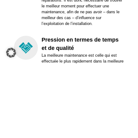
réparations. Il est donc nécessaire de trouver
le meilleur moment pour effectuer une
maintenance, afin de ne pas avoir – dans le
meilleur des cas – d’influence sur
l’exploitation de l’installation.
Pression en termes de temps
et de qualité
La meilleure maintenance est celle qui est
effectuée le plus rapidement dans la meilleure
qualité. Une maintenance qui dure trop
longtemps peut occasionner des coûts élevés
en raison de l’arrêt de l’exploitation de
l’installation. Une maintenance mal effectuée
peut avoir pour conséquences des dommages
considérables et des durées d’indisponibilité
longues.