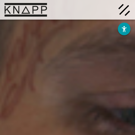
Afficher
le
contenu
Solutions
Entreprise
Savoir
Carrière