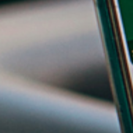
Sys
pou
Sys
aut
Sys
Sy
ma
Con
de 