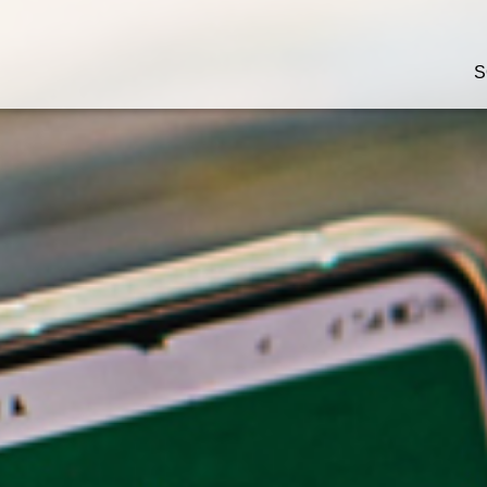
S
rçu des technologies
Aperçu des logiciels de
Supply Chain
giciel de Supply Chain
Logiciels de gestion
otique et IA
d’entrepôt
stèmes de stockage
Logiciels de gestion de
omatisés
transport (TMS)
tomates de prélèvement
Plateformes pour logiciel
de chaîne logistique
duit-vers-l’homme et
éparation de commandes