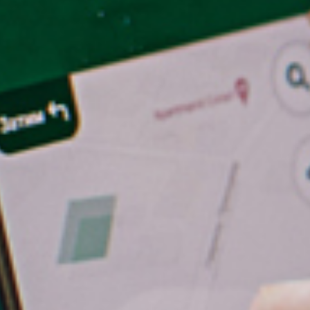
tèmes d’automatisation
r palettes
tèmes de transport
omatisés
tèmes de tri
stèmes de convoyage et
nutention
trôle qualité et données
référence