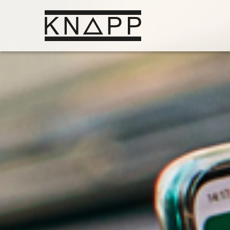
Afficher
le
contenu
Ape
Lo
Rob
Sy
aut
Au
Pro
pr