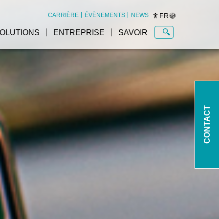
FR
CARRIÈRE
ÉVÈNEMENTS
NEWS
OLUTIONS
ENTREPRISE
SAVOIR
Aperçu des logiciels de
gestion de transport (TMS)
CONTACT
KiSoft Analytics
KiSoft Driver - Last Mile
Delivery App
KiSoft Delivery Solution
s
KiSoft Delivery
Management Solution