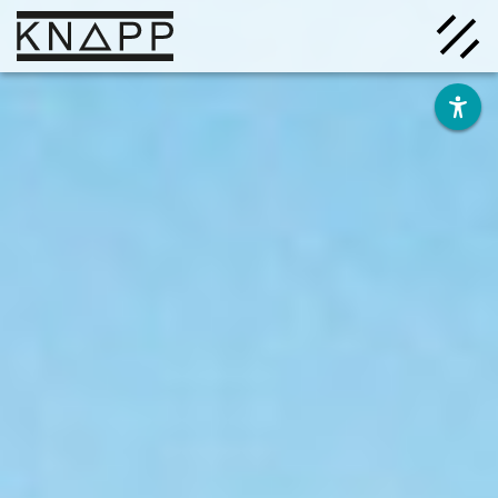
Afficher
le
contenu
Solutions
Entreprise
Savoir
Carrière