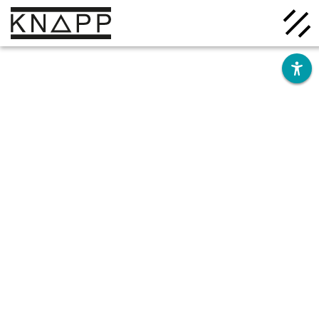
Ir
al
contenido
Soluciones
Empresa
Conocimiento
Carrera