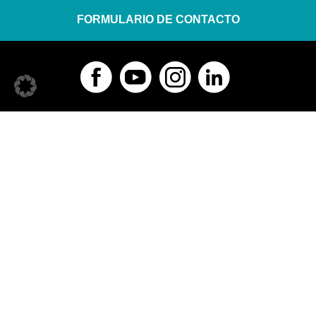
FORMULARIO DE CONTACTO
KNAPP AG
Günter-Knapp-Straße 5-7
8075 Hart bei Graz | Austria
Tel.:
+43 5 04952 0
Contactar
Horario de oficina
Lunes a jueves: 7:00 a 18:00
Viernes: 7:00 a 13:00
Copyright © 2026 KNAPP AG
|
Aviso legal
Configuración de cookies
Glosario