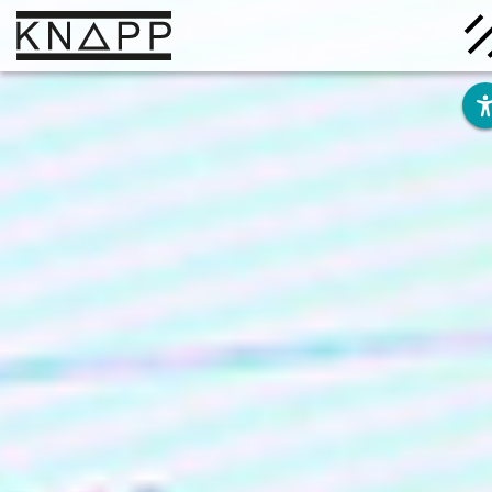
Ir
al
contenido
Soluciones
Empresa
Conocimiento
Carrera