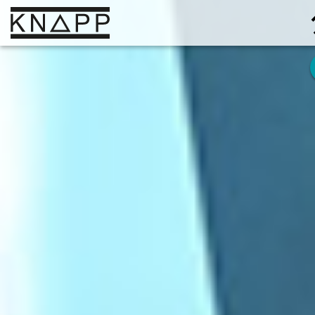
Ir
al
contenido
Soluciones
Empresa
Conocimiento
Carrera