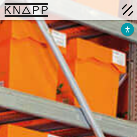
Ir
al
contenido
Soluciones
Empresa
Conocimiento
Carrera