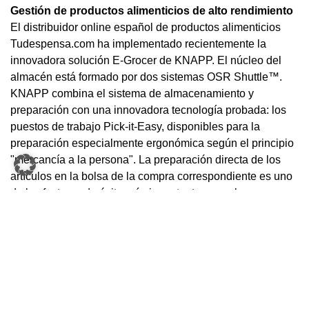
Gestión de productos alimenticios de alto rendimiento
El distribuidor online español de productos alimenticios
Tudespensa.com ha implementado recientemente la
innovadora solución E-Grocer de KNAPP. El núcleo del
almacén está formado por dos sistemas OSR Shuttle™.
KNAPP combina el sistema de almacenamiento y
preparación con una innovadora tecnología probada: los
puestos de trabajo Pick-it-Easy, disponibles para la
preparación especialmente ergonómica según el principio
"mercancía a la persona". La preparación directa de los
artículos en la bolsa de la compra correspondiente es uno
de los factores de éxito más importante para el
comerciante español de productos alimenticios online.
Asimismo, la gestión de la amplia gama de artículos en
distintas zonas de temperatura representa un reto especial.
Los distintos grupos de artículos se diferencian en cuanto
a la duración y al tipo de almacenamiento y deben
almacenarse y prepararse de forma individual.