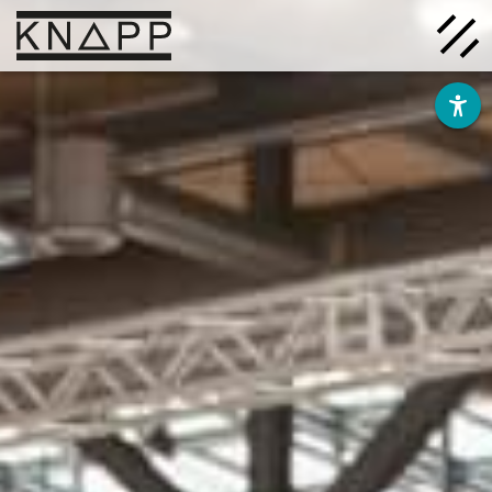
Ir
al
contenido
Soluciones
Empresa
Conocimiento
Carrera