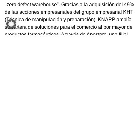
"zero defect warehouse". Gracias a la adquisición del 49%
de las acciones empresariales del grupo empresarial KHT
(Técnica de manipulación y preparación), KNAPP amplía
su cartera de soluciones para el comercio al por mayor de
productos farmacéuticos. A través de Apostore, una filial
integral de KHT, el pro-veedor más antiguo de robots de
preparación, KNAPP dispone actualmente de una oferta
completa hasta la farmacia y el hospital.
"Consideramos que Apostore tiene la mejor tecnología de
robots en el mercado. Aplicando esta tecnología a los
estándares de probada fiabilidad de KNAPP, hemos
logrado poner en marcha el nuevo KNAPP-Store y
lanzarlo al mercado en un breve periodo de tiempo",
declara orgulloso Gerald Hofer, director gerente de
KNAPP. Ya se han llevado a cabo los primeros proyectos
con éxito y ya se están tramitando los próximos encargos.
Con este paso, KNAPP destaca su rol innovador en el
sector de la intralogística.