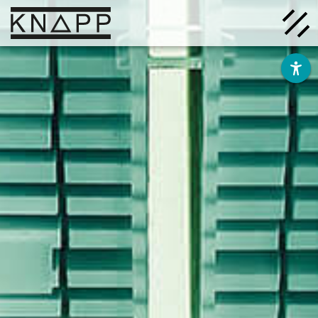
Ir
al
contenido
Soluciones
Empresa
Conocimiento
Carrera