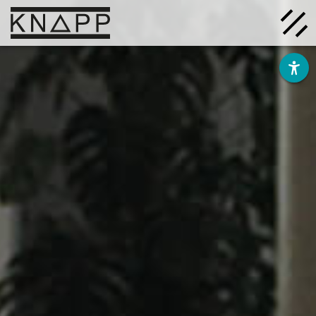
Ir
al
contenido
Soluciones
Empresa
Conocimiento
Carrera