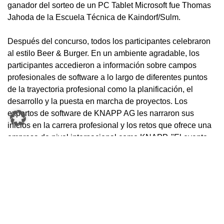
ganador del sorteo de un PC Tablet Microsoft fue Thomas
Jahoda de la Escuela Técnica de Kaindorf/Sulm.
Después del concurso, todos los participantes celebraron
al estilo Beer & Burger. En un ambiente agradable, los
participantes accedieron a información sobre campos
profesionales de software a lo largo de diferentes puntos
de la trayectoria profesional como la planificación, el
desarrollo y la puesta en marcha de proyectos. Los
expertos de software de KNAPP AG les narraron sus
inicios en la carrera profesional y los retos que ofrece una
empresa de nivel internacional como KNAPP. "El evento
es un trampolín a la empresa. Incluso si algunos
participan-tes todavía se encuentran en la mitad de su
formación, una práctica o un trabajo de proyecto les abre
las puertas para llegar a KNAPP", afirma Ingo Spörk, Jefe
de Personal.
Acerca de KNAPP: