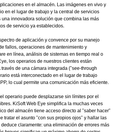
plicaciones en el almacén. Las imágenes en vivo y
o en el lugar de trabajo y la central de servicios
 una innovadora solución que combina las más
s de servicio ya establecidos.
espectro de aplicación y convence por su manejo
n de fallos, operaciones de mantenimiento y
re en línea, análisis de sistemas en tiempo real o
ye, los operarios de nuestros clientes están
 través de una cámara integrada ("see-through
rario está interconectado en el lugar de trabajo
PP, lo cual permite una comunicación más eficiente.
el operario puede desplazarse sin límites por el
ibres. KiSoft Web Eye simplifica la muchas veces
ico del almacén tiene acceso directo al "saber hacer"
atar el asunto "con sus propios ojos" y hallar las
e deduce claramente: una eliminación de errores más
s breves significan un máximo ahorro de costos.