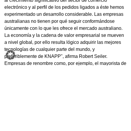
al crecimiento significativo del sector de comercio
electrónico y al perfil de los pedidos ligados a éste hemos
experimentado un desarrollo considerable. Las empresas
australianas no tienen por qué seguir conformándose
únicamente con lo que les ofrece el mercado australiano.
La economía y la cadena de valor empresarial se mueven
a nivel global, por ello resulta lógico adquirir las mejores
tecnologías de cualquier parte del mundo, y
preferiblemente de KNAPP", afirma Robert Seiler.
Empresas de renombre como, por ejemplo, el mayorista de
productos alimenticios Metcash, la empresa dedicada a la
moda Fastline o el gigante internacional de los cosméticos
Avon son clientes de KNAPP en Australia.
Estas empresas apuestan por tecnologías de probada
fiabilidad, tales como el automático para productos de alta
rotación SDA o los sistemas de preparación sin el uso de
documentos KiSoft RF y KiSoft Voice, así como el sistema
OSR Shuttle. Algunas de las aproximadamente 200