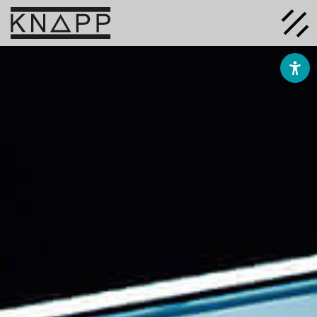
Ir
al
contenido
Soluciones
Empresa
Conocimiento
Carrera