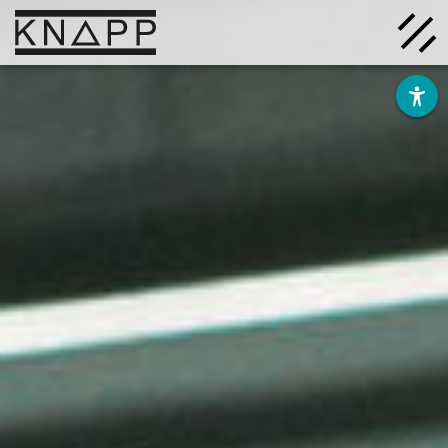
Ir
al
contenido
Soluciones
Empresa
Conocimiento
Carrera