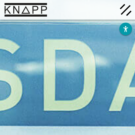
Ir
al
contenido
Soluciones
Empresa
Conocimiento
Carrera