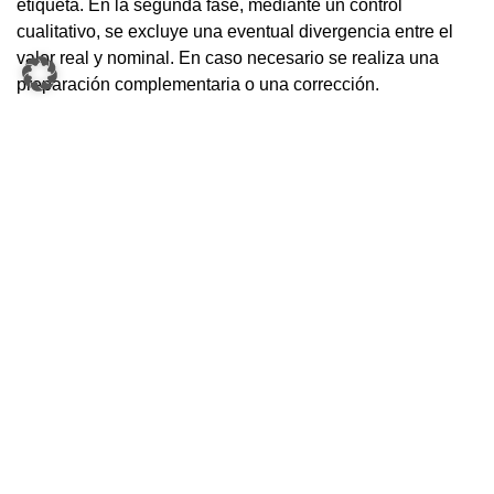
etiqueta. En la segunda fase, mediante un control
cualitativo, se excluye una eventual divergencia entre el
valor real y nominal. En caso necesario se realiza una
preparación complementaria o una corrección.
servimed.com.br
FORMULARIO DE CONTACTO
KNAPP AG
Günter-Knapp-Straße 5-7
8075 Hart bei Graz | Austria