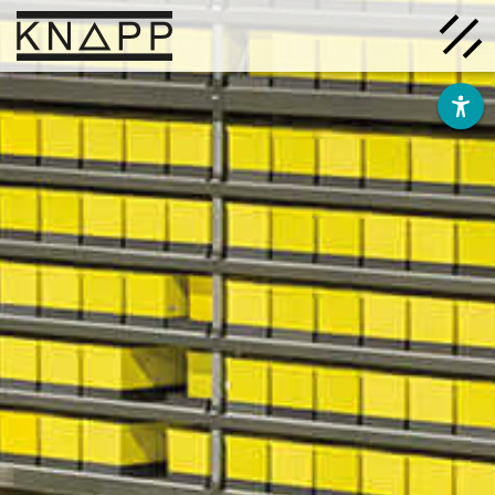
Ir
al
contenido
Soluciones
Empresa
Conocimiento
Carrera