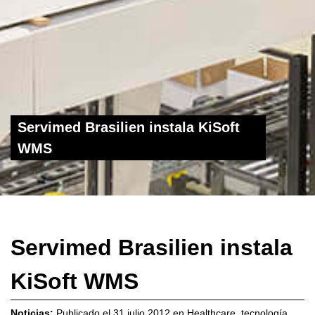
Servimed Brasilien instala KiSoft
WMS
Servimed Brasilien instala
KiSoft WMS
Noticias:
Publicado el
31 julio 2012
en
Healthcare
,
tecnología