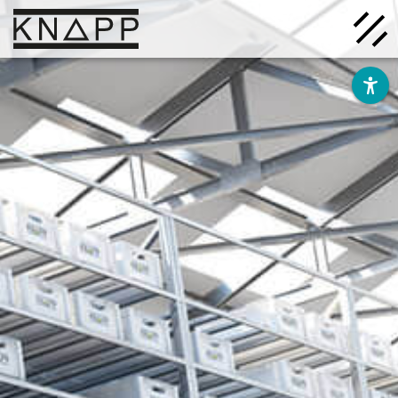
Ir
al
contenido
Soluciones
Empresa
Conocimiento
Carrera