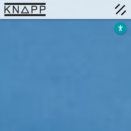
Afficher
le
contenu
Solutions
Entreprise
Savoir
Carrière