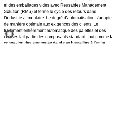
tri des emballages vides avec Reusables Management
Solution (RMS) et ferme le cycle des retours dans
l’industrie alimentaire. Le degré d’automatisation s’adapte
de manière optimale aux exigences des clients. Le
traitement entièrement automatique des palettes et des
caisses fait partie des composants standard, tout comme la
connexion des automates de tri des bouteilles à l’unité.
« Au traitement efficace de la gestion des retours
s’ajoute la garantie d’une facturation exacte et
rapide des avoirs de consignation. Tous les
processus sont donc transparents et traçables – de
la réception des emballages vides à leur
enlèvement par le producteur », affirme Florian
Nickmann, expert dans le domaine des solutions de
gestion des emballages vides chez KNAPP
Systemintegration GmbH. « Tous les processus en
aval du point de vente sont efficaces et ménagent
les ressources ».