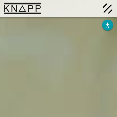
Afficher
le
contenu
Solutions
Entreprise
Savoir
Carrière