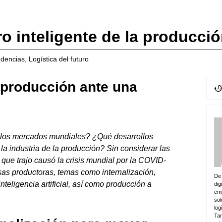
ro inteligente de la producci
dencias
,
Logística del futuro
a producción ante una
e los mercados mundiales? ¿Qué desarrollos
la industria de la producción? Sin considerar las
que trajo causó la crisis mundial por la COVID-
as productoras, temas como internalización,
De 
inteligencia artificial, así como producción a
dig
emp
sol
log
Tam