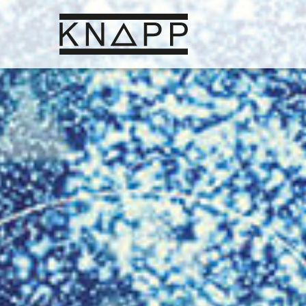
Ir
al
contenido