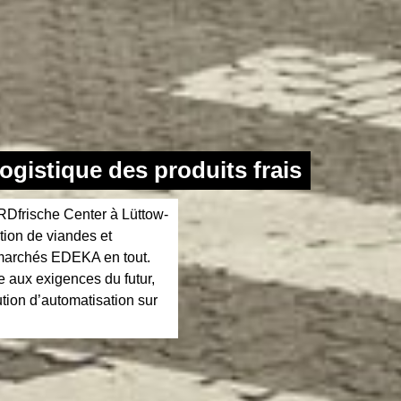
ogistique des produits frais
RDfrische Center à Lüttow-
tion de viandes et
marchés EDEKA en tout.
e aux exigences du futur,
tion d’automatisation sur