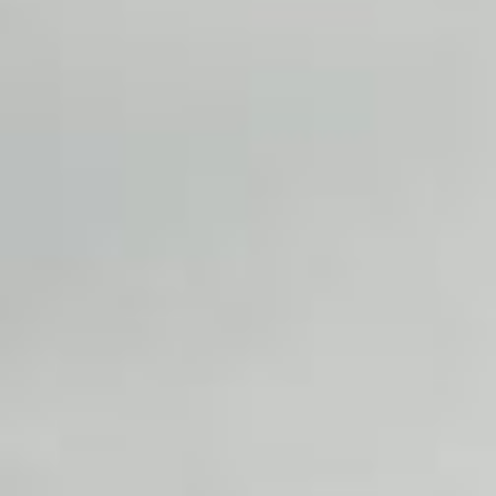
Events
News