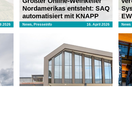
Größter Online-Weinkeller
ver
Nordamerikas entsteht: SAQ
Sys
automatisiert mit KNAPP
EW
li 2026
News, Presseinfo
16. April 2026
News
Woolworths und KNAPP
SPA
setzen neue Maßstäbe im
Log
APP
Online Fulfillment
KN
r 2025
Presseinfo
24. Juni 2025
Press