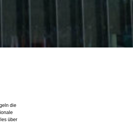
geln die
ionale
lles über