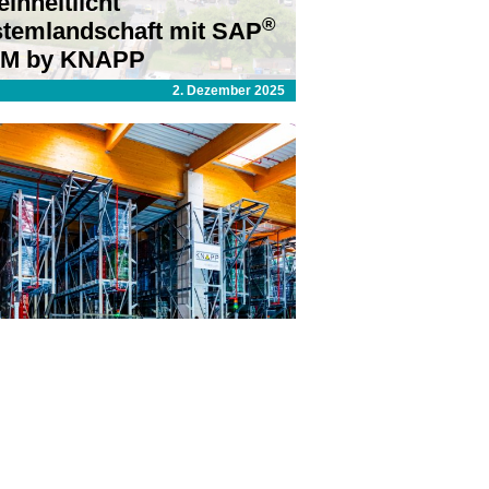
einheitlicht
®
temlandschaft mit SAP
M by KNAPP
2. Dezember 2025
R eröffnet
istikzentrum mit
APP-Technologie
einfo
17. September 2024