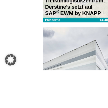
Tiefkühllogistikzentrum:
Derstine’s setzt auf
®
SAP
EWM by KNAPP
Presseinfo
13. Ju
Migros setzt erneut auf
vollautomatische Lösung
und SAP® EWM von KN
Presseinfo
2. Septembe