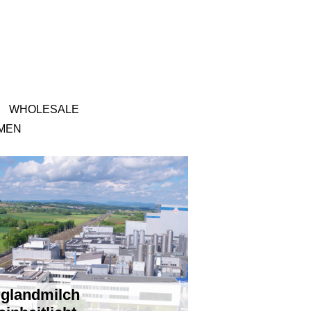
WHOLESALE
MEN
glandmilch